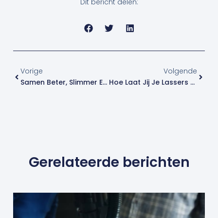
Dit bericht delen:
Vorige
Volge
Vorige
Volgende
Samen Beter, Slimmer En Veiliger
Hoe Laat Jij Je Lassers En Lasmethode Certificeren?
Gerelateerde berichten