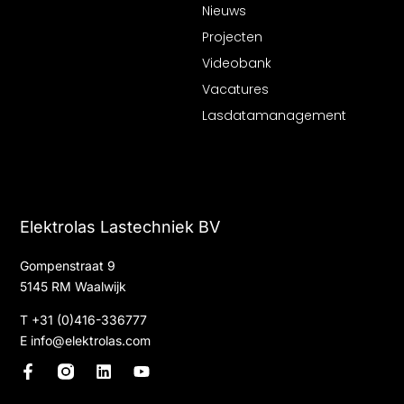
Nieuws
Projecten
Videobank
Vacatures
Lasdatamanagement
Elektrolas Lastechniek BV
Gompenstraat 9
5145 RM Waalwijk
T
+31 (0)416-336777
E
info@elektrolas.com
F
L
Y
a
i
o
c
n
u