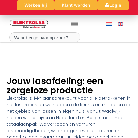
Ga
Werken bij
Klant worden
Login
naar
de
inhoud
Zoeken
Jouw lasafdeling: een
zorgeloze productie
Elektrolas is één aanspreekpunt voor alle betrokkenen in
het lasproces en we hebben alle kennis en middelen op
het gebied van lassen in eigen huis. Vanuit Waalwijk
helpen wij bedrijven in Nederland en België met onze
totaalaanpak. We verkopen en verhuren
lasbenodigdheden, waarborgen kwaliteit, keuren en
onderhouden lasapparatuur, leiden personeel op en