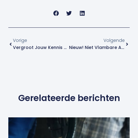
Vorige
Volge
Vorige
Volgende
Vergroot Jouw Kennis Van De Lastechniek
Nieuw! Niet Vlambare Anti-Spatspray
Gerelateerde berichten