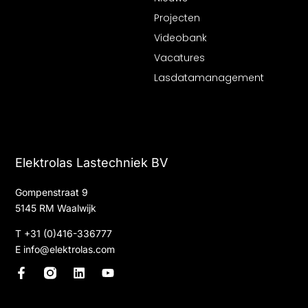
Projecten
Videobank
Vacatures
Lasdatamanagement
Elektrolas Lastechniek BV
Gompenstraat 9
5145 RM Waalwijk
T
+31 (0)416-336777
E
info@elektrolas.com
F
L
Y
a
i
o
c
n
u