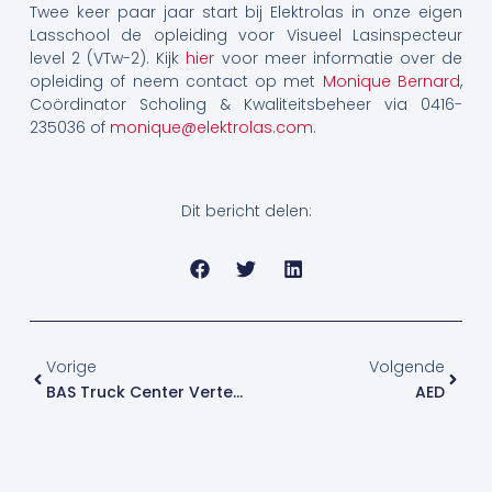
Twee keer paar jaar start bij Elektrolas in onze eigen
Lasschool de opleiding voor Visueel Lasinspecteur
level 2 (VTw-2). Kijk
hier
voor meer informatie over de
opleiding of neem contact op met
Monique Bernard
,
Coördinator Scholing & Kwaliteitsbeheer via 0416-
235036 of
monique@elektrolas.com
.
Dit bericht delen:
Vorige
Volge
Vorige
Volgende
BAS Truck Center Vertelt Over Lasverbetertraject
AED