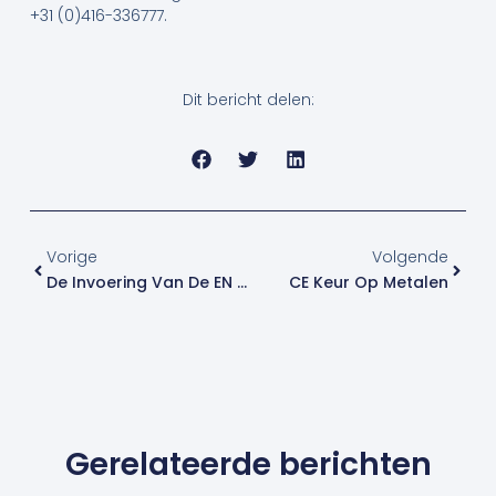
+31 (0)416-336777.
Dit bericht delen:
Vorige
Volge
Vorige
Volgende
De Invoering Van De EN 1090 Komt Eraan!
CE Keur Op Metalen
Gerelateerde berichten