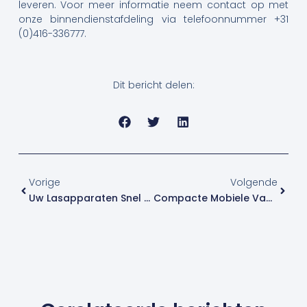
leveren. Voor meer informatie neem contact op met
onze binnendienstafdeling via telefoonnummer +31
(0)416-336777.
Dit bericht delen:
Vorige
Volge
Vorige
Volgende
Uw Lasapparaten Snel En Nauwkeurig Uitgelezen!
Compacte Mobiele Vacuümstraler