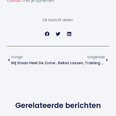
contact
met je opnemen.
Dit bericht delen:
Vorige
Volge
Vorige
Volgende
Wij Staan Heel De Zomer Voor U Klaar!
Bekist Lassen, Training Op Maat
Gerelateerde berichten