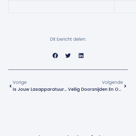
Dit bericht delen:
Vorige
Volge
Vorige
Volgende
Is Jouw Lasapparatuur Gekeurd Volgens IEC 60974-4?
Veilig Doorsnijden En Ontbramen Met Nieuwe Snijschijf