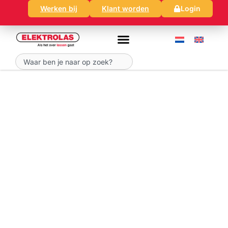
Ga
Werken bij
Klant worden
Login
naar
de
inhoud
Zoeken