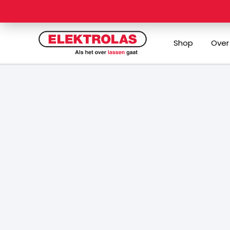
Ga
naar
de
Shop
Over
inhoud