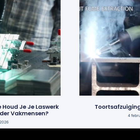
e Houd Je Je Laswerk
Toortsafzuigin
nder Vakmensen?
4 febr
 2026