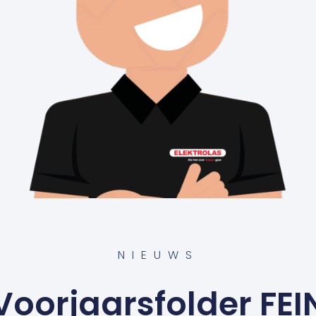
NIEUWS
Voorjaarsfolder FEI