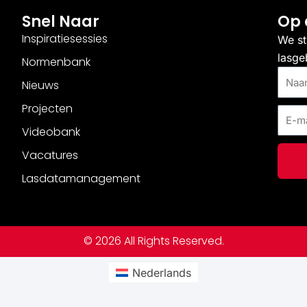
Snel Naar
Op 
Inspiratiesessies
We st
lasge
Normenbank
Naam
Nieuws
Projecten
E-
mail
Videobank
Vacatures
Lasdatamanagement
© 2026 All Rights Reserved.
Nederlands