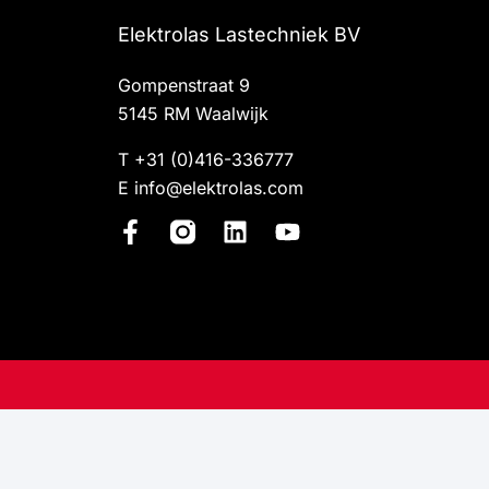
Elektrolas Lastechniek BV
Gompenstraat 9
5145 RM Waalwijk
T
+31 (0)416-336777
E
info@elektrolas.com
F
L
Y
a
i
o
c
n
u
e
k
t
b
e
u
o
d
b
o
i
e
k
n
-
f