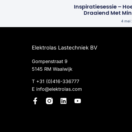
Inspiratiesessie – Ho
Draaiend Met Mi
4 mei
Elektrolas Lastechniek BV
Gompenstraat 9
5145 RM Waalwijk
T
+31 (0)416-336777
E
info@elektrolas.com
F
L
Y
a
i
o
c
n
u
e
k
t
b
e
u