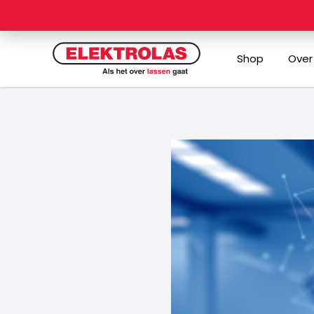
Ga
naar
de
Shop
Over
inhoud