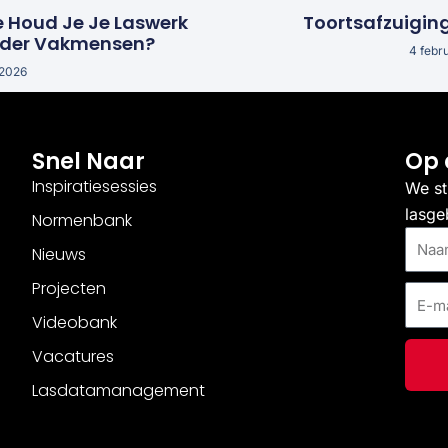
e Houd Je Je Laswerk
Toortsafzuigin
nder Vakmensen?
4 febr
 2026
Snel Naar
Op 
Inspiratiesessies
We st
lasge
Normenbank
Naam
Nieuws
Projecten
E-
mail
Videobank
Vacatures
Lasdatamanagement