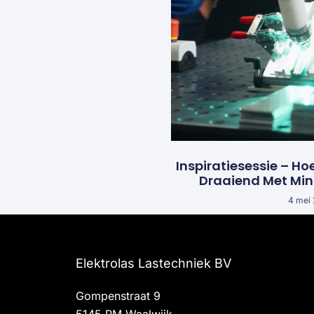
Inspiratiesessie – Ho
Draaiend Met Mi
4 mei
Elektrolas Lastechniek BV
Gompenstraat 9
5145 RM Waalwijk