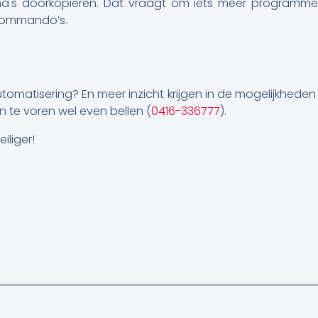
ma's doorkopiëren. Dat vraagt om iets meer programmee
ommando’s.
 automatisering? En meer inzicht krijgen in de mogelijkhed
 te voren wel even bellen (
0416-336777
).
iliger!