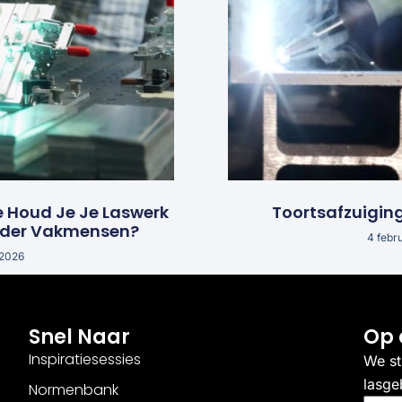
e Houd Je Je Laswerk
Toortsafzuigin
nder Vakmensen?
4 febr
 2026
Snel Naar
Op 
Inspiratiesessies
We st
lasge
Normenbank