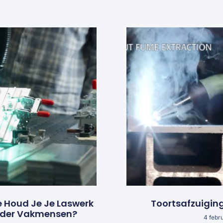
e Houd Je Je Laswerk
Toortsafzuigin
nder Vakmensen?
4 febr