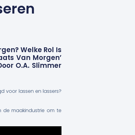
seren
rgen? Welke Rol Is
aats Van Morgen’
oor O.a. Slimmer
gd voor lassen en lassers?
an de maakindustrie om te