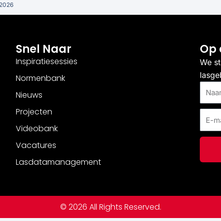
 2026
Snel Naar
Op 
Inspiratiesessies
We st
lasge
Normenbank
Naam
Nieuws
Projecten
E-
mail
Videobank
Vacatures
Lasdatamanagement
© 2026 All Rights Reserved.