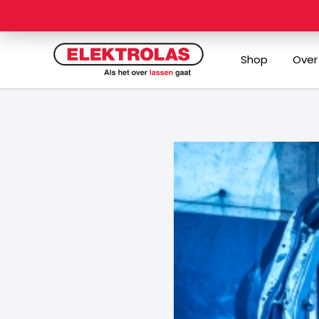
Ga
naar
de
Shop
Over
inhoud