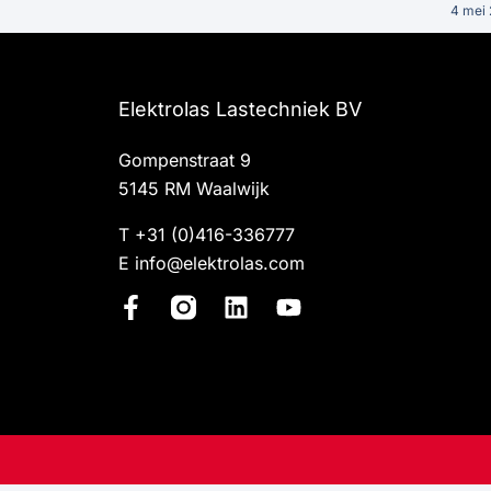
4 mei
Elektrolas Lastechniek BV
Gompenstraat 9
5145 RM Waalwijk
T
+31 (0)416-336777
E
info@elektrolas.com
F
L
Y
a
i
o
c
n
u
e
k
t
b
e
u
o
d
b
o
i
e
k
n