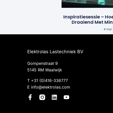
Inspiratiesessie – Ho
Draaiend Met Mi
4 mei
Elektrolas Lastechniek BV
Gompenstraat 9
5145 RM Waalwijk
T
+31 (0)416-336777
E
info@elektrolas.com
F
L
Y
a
i
o
c
n
u