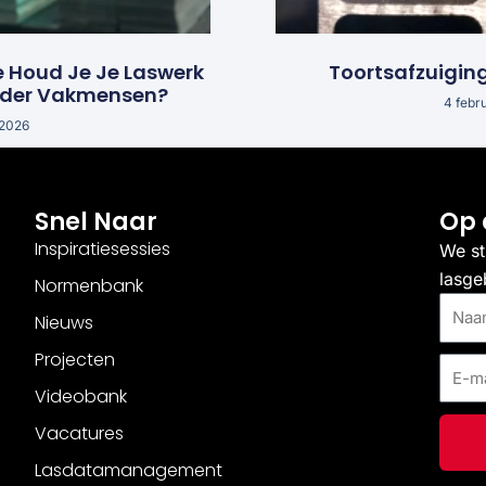
e Houd Je Je Laswerk
Toortsafzuigin
nder Vakmensen?
4 febr
 2026
Snel Naar
Op 
Inspiratiesessies
We st
lasge
Normenbank
Naam
Nieuws
Projecten
E-
mail
Videobank
Vacatures
Lasdatamanagement