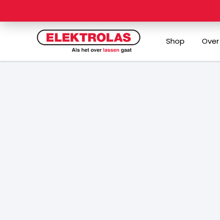
Ga
naar
de
Shop
Over
inhoud