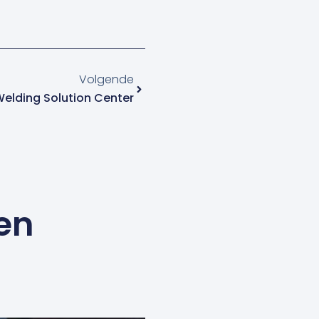
Volgende
Volgende
elding Solution Center
en