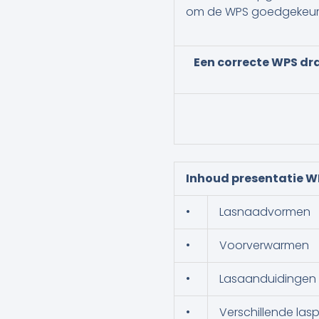
om de WPS goedgekeurd 
Een correcte WPS dra
Inhoud presentatie WP
•
Lasnaadvormen
•
Voorverwarmen
•
Lasaanduidingen
•
Verschillende l