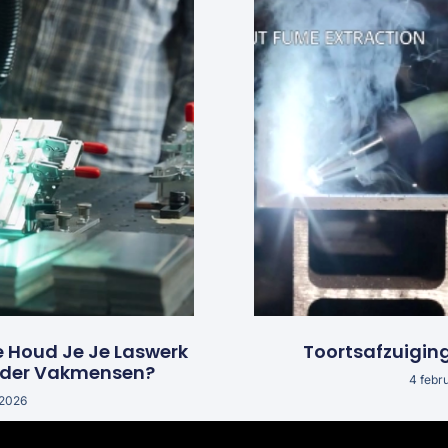
e Houd Je Je Laswerk
Toortsafzuigin
nder Vakmensen?
4 febr
 2026