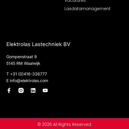
Vacatures
Lasdatamanagement
Elektrolas Lastechniek BV
Gompenstraat 9
5145 RM Waalwijk
T
+31 (0)416-336777
E
info@elektrolas.com
F
L
Y
a
i
o
c
n
u
e
k
t
b
e
u
o
d
b
o
i
e
© 2026 All Rights Reserved.
k
n