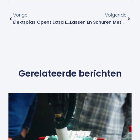
Vorige
Volge
Vorige
Volgende
Elektrolas Opent Extra Locatie Met Uniek Cobot Centrum
Lassen En Schuren Met Één Cobotarm!
Gerelateerde berichten