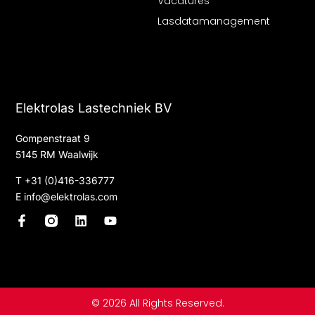
Vacatures
Lasdatamanagement
Elektrolas Lastechniek BV
Gompenstraat 9
5145 RM Waalwijk
T
+31 (0)416-336777
E
info@elektrolas.com
F
L
Y
a
i
o
c
n
u
e
k
t
b
e
u
o
d
b
o
i
e
© 2026 All Rights Reserved.
k
n