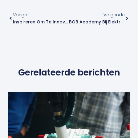
Vorige
Volge
Vorige
Volgende
Inspireren Om Te Innoveren
BOB Academy Bij Elektrolas
Gerelateerde berichten