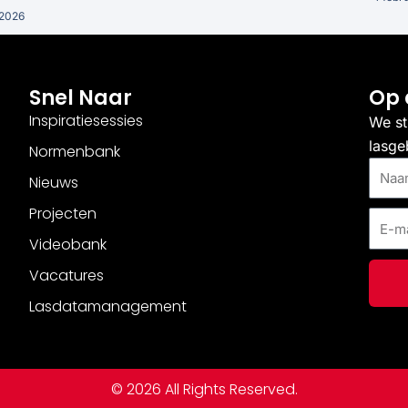
 2026
Snel Naar
Op 
Inspiratiesessies
We st
lasge
Normenbank
Naam
Nieuws
Projecten
E-
mail
Videobank
Vacatures
Lasdatamanagement
© 2026 All Rights Reserved.