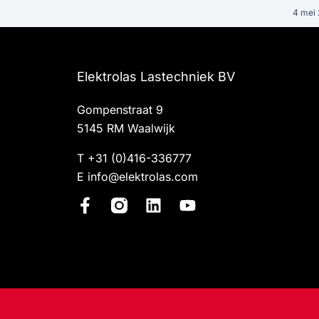
4 mei
Elektrolas Lastechniek BV
Gompenstraat 9
5145 RM Waalwijk
T
+31 (0)416-336777
E
info@elektrolas.com
F
L
Y
a
i
o
c
n
u
e
k
t
b
e
u
o
d
b
o
i
e
k
n