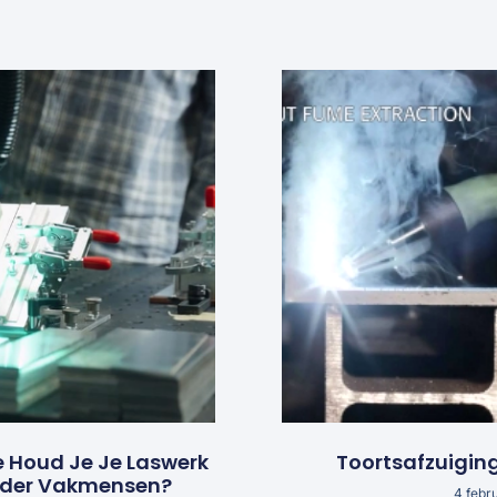
e Houd Je Je Laswerk
Toortsafzuigin
nder Vakmensen?
4 febr