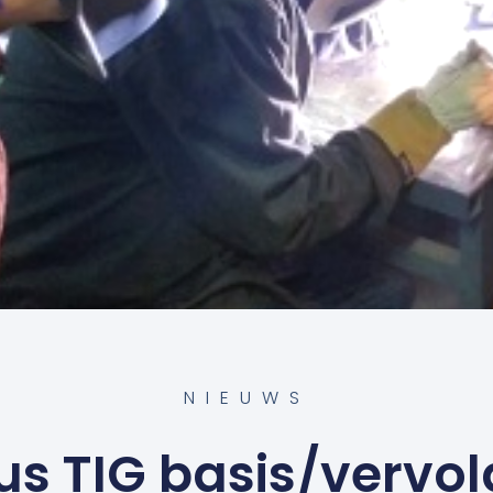
NIEUWS
us TIG basis/vervol