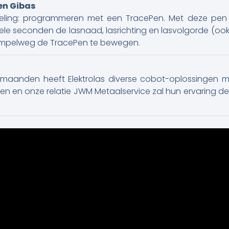
en Gibas
keling: programmeren met een TracePen. Met deze pen 
ele seconden de lasnaad, lasrichting en lasvolgorde (o
 simpelweg de TracePen te bewegen.
maanden heeft Elektrolas diverse cobot-oplossingen mo
len en onze relatie JWM Metaalservice zal hun ervaring d