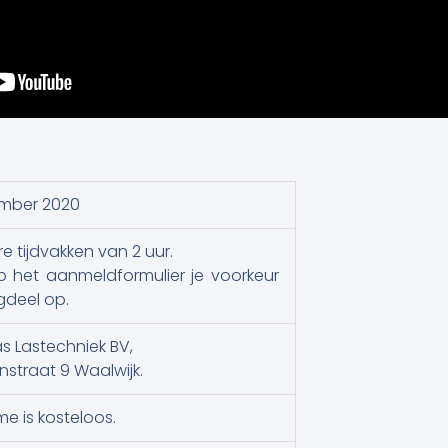
ember 2020
e tijdvakken van 2 uur.
 het aanmeldformulier je voorkeur
deel op.
as Lastechniek BV,
traat 9 Waalwijk.
e is kosteloos.