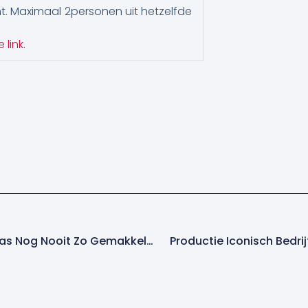
ht. Maximaal 2personen uit hetzelfde
 link
.
Loggen Van Lasdata Was Nog Nooit Zo Gemakkelijk!
Productie Iconisch Bedrij