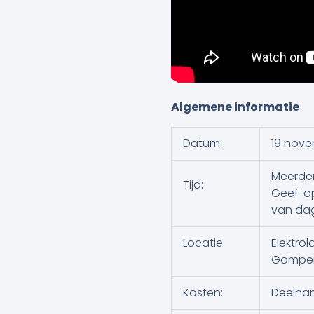
Algemene informatie
Datum:
19 nov
Meerder
Tijd:
Geef op
van dag
Locatie:
Elektrol
Gompens
Kosten:
Deelnam