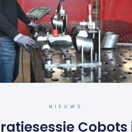
NIEUWS
iratiesessie Cobots 