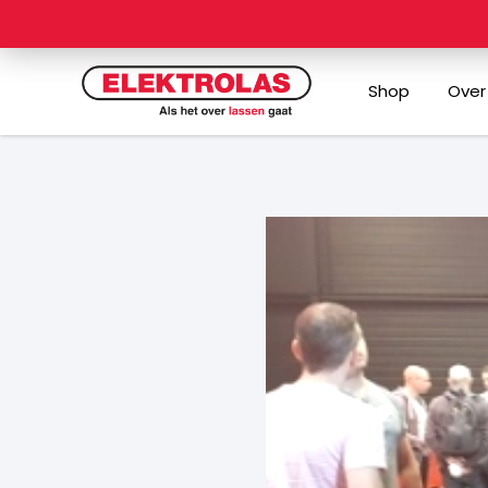
Ga
naar
de
Shop
Over
inhoud