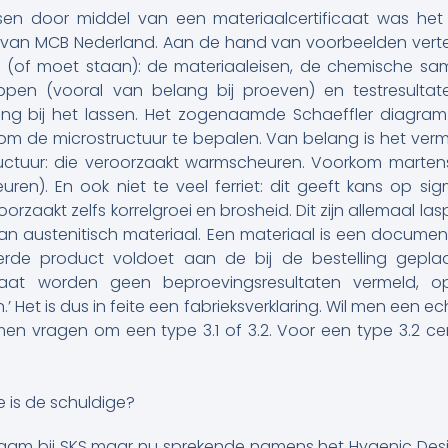
sen door middel van een materiaalcertificaat was he
 van MCB Nederland. Aan de hand van voorbeelden vertel
at (of moet staan): de materiaaleisen, de chemische sa
pen (vooral van belang bij proeven) en testresultat
ang bij het lassen. Het zogenaamde Schaeffler diagram g
m de microstructuur te bepalen. Van belang is het vermi
ructuur: die veroorzaakt warmscheuren. Voorkom martens
ren). En ook niet te veel ferriet: dit geeft kans op s
roorzaakt zelfs korrelgroei en brosheid. Dit zijn allemaal 
van austenitisch materiaal. Een materiaal is een docume
rde product voldoet aan de bij de bestelling geplaat
caat worden geen beproevingsresultaten vermeld, o
 Het is dus in feite een fabrieksverklaring. Wil men een e
en vragen om een type 3.1 of 3.2. Voor een type 3.2 cer
e is de schuldige?
aam bij SKS maar nu sprekende namens het Hygenic Desi