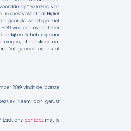
woordde hij: “De lezing van
in roestvast staal. Hij liet
aal gebruikt waarbij je met
an HDN was een eyecatcher
men kijken. Ik heb mij naar
 dingen, of het slim is om
t. Dat gebeurt bij ons al,
ember 2019 vindt de laatste
esessie? Neem dan gerust
l? Laat ons
contact
met je