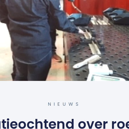
NIEUWS
atieochtend over ro