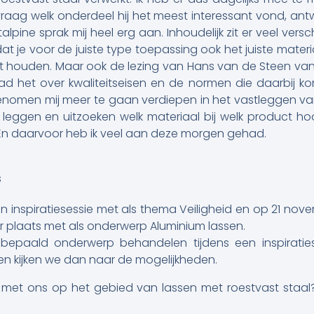
 vraag welk onderdeel hij het meest interessant vond, ant
e sprak mij heel erg aan. Inhoudelijk zit er veel verschil 
 dat je voor de juiste type toepassing ook het juiste materi
t houden. Maar ook de lezing van Hans van de Steen v
 had het over kwaliteitseisen en de normen die daarbij ko
nomen mij meer te gaan verdiepen in het vastleggen van
eggen en uitzoeken welk materiaal bij welk product hoor
. En daarvoor heb ik veel aan deze morgen gehad.
s
en inspiratiesessie met als thema Veiligheid en op 21 nov
aar plaats met als onderwerp Aluminium lassen.
en bepaald onderwerp behandelen tijdens een inspirati
n kijken we dan naar de mogelijkheden.
n met ons op het gebied van lassen met roestvast staa