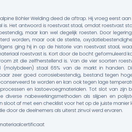
pine Böhler Welding deed de aftrap. Hij vroeg eerst aan
al is. Het antwoord is roestvast staal, omdat roestvast staal
ebestendig, maar kan wel degelijk roesten. Door legeri
terd worden, maar ook de sterkte, oxydatiebestendighei
gens ging hij in op de historie van roestvast staal, w
eriaal roestvast is. Kort door de bocht geformuleerd k
om zit die zelfherstellend is. Van de vier soorten roestva
el (molybdeen) staal 65% van de markt in handen. Dit
baar zeer goed corrosiebestendig, bestand tegen hoge
geconserveerd te worden en kan ook tegen lage temperat
processen en lastoevoegmaterialen. Tot slot van zijn
 diverse nabewerkingsmethoden als slijpen en polijs
sloot af met een checklist voor het op de juiste manier l
die door de deelnemers als uiterst zinvol werd ervaren.
teriaalcertificaat