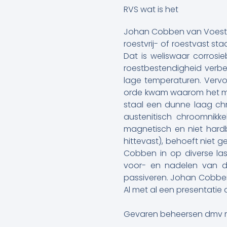
RVS wat is het
Johan Cobben van Voestal
roestvrij- of roestvast sta
Dat is weliswaar corrosi
roestbestendigheid verbe
lage temperaturen. Vervol
orde kwam waarom het mat
staal een dunne laag chro
austenitisch chroomnikk
magnetisch en niet hard
hittevast), behoeft niet 
Cobben in op diverse las
voor- en nadelen van de
passiveren. Johan Cobben 
Al met al een presentatie 
Gevaren beheersen dmv ma