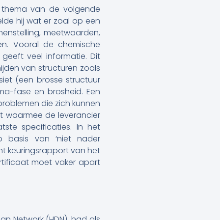
t thema van de volgende
de hij wat er zoal op een
menstelling, meetwaarden,
en. Vooral de chemische
eeft veel informatie. Dit
jden van structuren zoals
iet (een brosse structuur
igma-fase en brosheid. Een
lasproblemen die zich kunnen
nt waarmee de leverancier
ste specificaties. In het
p basis van ‘niet nader
cht keuringsrapport van het
tificaat moet vaker apart
gn Network (HDN), had als