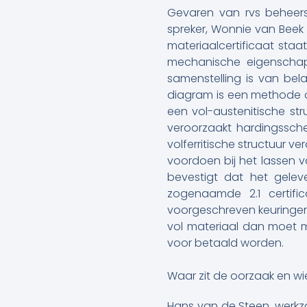
Gevaren van rvs beheer
spreker, Wonnie van Beek
materiaalcertificaat sta
mechanische eigenschap
samenstelling is van bel
diagram is een methode o
een vol-austenitische st
veroorzaakt hardingsscheu
volferritische structuur ve
voordoen bij het lassen 
bevestigt dat het geleve
zogenaamde 2.1 certifi
voorgeschreven keuringen.’
vol materiaal dan moet m
voor betaald worden.
Waar zit de oorzaak en wi
Hans van de Steen, werkz