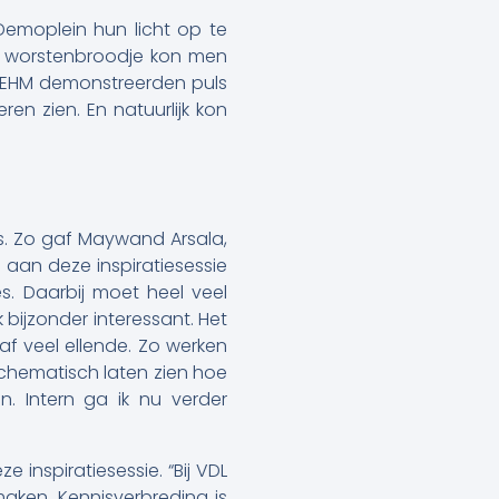
emoplein hun licht op te
en worstenbroodje kon men
n REHM demonstreerden puls
en zien. En natuurlijk kon
s. Zo gaf Maywand Arsala,
aan deze inspiratiesessie
s. Daarbij moet heel veel
bijzonder interessant. Het
af veel ellende. Zo werken
schematisch laten zien hoe
. Intern ga ik nu verder
inspiratiesessie. “Bij VDL
maken. Kennisverbreding is