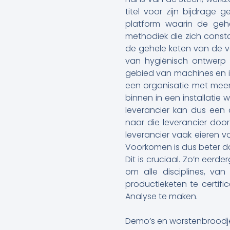
titel voor zijn bijdrage
platform waarin de gehe
methodiek die zich const
de gehele keten van de v
van hygiënisch ontwerp (
gebied van machines en ins
een organisatie met meer 
binnen in een installatie
leverancier kan dus een 
naar die leverancier doo
leverancier vaak eieren 
Voorkomen is dus beter da
Dit is cruciaal. Zo’n eer
om alle disciplines, va
productieketen te certif
Analyse te maken.
Demo’s en worstenbroodj