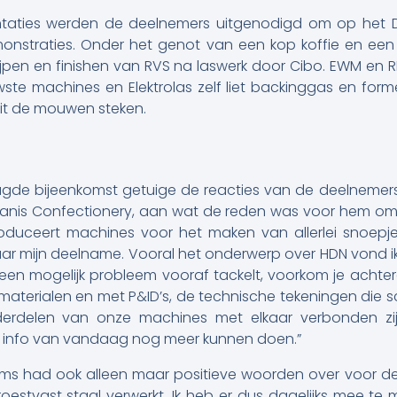
taties werden de deelnemers uitgenodigd om op het D
emonstraties. Onder het genot van een kop koffie en e
slijpen en finishen van RVS na laswerk door Cibo. EWM e
te machines en Elektrolas zelf liet backinggas en former
it de mouwen steken.
agde bijeenkomst getuige de reacties van de deelnemer
Tanis Confectionery, aan wat de reden was voor hem om 
oduceert machines voor het maken van allerlei snoepje
r mijn deelname. Vooral het onderwerp over HDN vond ik 
 een mogelijk probleem vooraf tackelt, voorkom je achter
de materialen en met P&ID’s, de technische tekeningen die 
erdelen van onze machines met elkaar verbonden zijn
 info van vandaag nog meer kunnen doen.”
ems had ook alleen maar positieve woorden over voor deze 
oestvast staal verwerkt. Ik heb er dus dagelijks mee te 