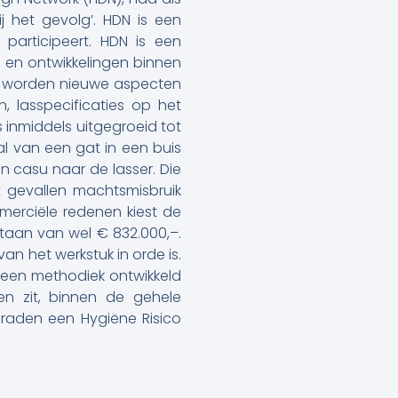
j het gevolg’. HDN is een
participeert. HDN is een
 en ontwikkelingen binnen
or worden nieuwe aspecten
, lasspecificaties op het
s inmiddels uitgegroeid tot
al van een gat in een buis
n casu naar de lasser. Die
t gevallen machtsmisbruik
merciële redenen kiest de
taan van wel € 832.000,–.
n het werkstuk in orde is.
t een methodiek ontwikkeld
en zit, binnen de gehele
eraden een Hygiëne Risico