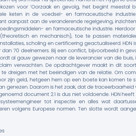
 gekozen voor ‘Oorzaak en gevolg, het begint meestal bi
le keten in de voedsel- en farmaceutische industrie 
ant aanpast aan de veranderende regelgeving, inzichten
oedingsmiddelen- en farmaceutische industrie. Hierdo
theoretisch en mechanisch), toe te passen materialen
tallaties, scholing en certificering geactualiseerd. HDN i
dan 70 deelnemers. Bij een conflict, bijvoorbeeld in gev
 wordt al gauw gewezen naar de leverancier van die buis, i
claim verwachten. De opdrachtgever maakt in dit soor
r te dreigen met het beëindigen van de relatie. Om com
voor zijn geld, hetgeen hem op een boete kan komen te s
n genezen. Daarom is het zaak, dat de traceerbaarheid va
dergenoemd document 2.1 is dus niet voldoende. HDN heef
n systeemengineer tot inspectie en alles wat daartuss
iceren volgens Europese normen. Ten slotte wordt aang
es