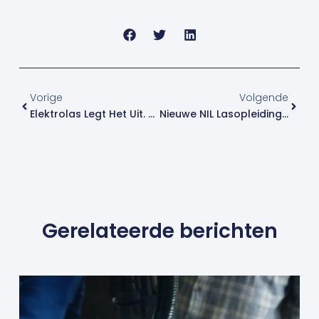
Vorige
Volge
Vorige
Volgende
Elektrolas Legt Het Uit. Snel, Makkelijk En Overzichtelijk!
Nieuwe NIL Lasopleiding Bij Elektrolas: TIG RVS Pijp
Gerelateerde berichten