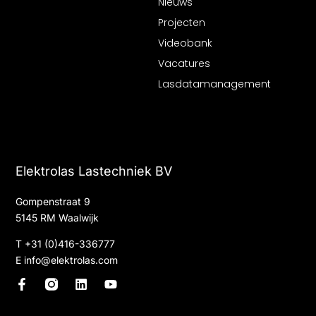
Nieuws
Projecten
Videobank
Vacatures
Lasdatamanagement
Elektrolas Lastechniek BV
Gompenstraat 9
5145 RM Waalwijk
T
+31 (0)416-336777
E
info@elektrolas.com
F
L
Y
a
i
o
c
n
u