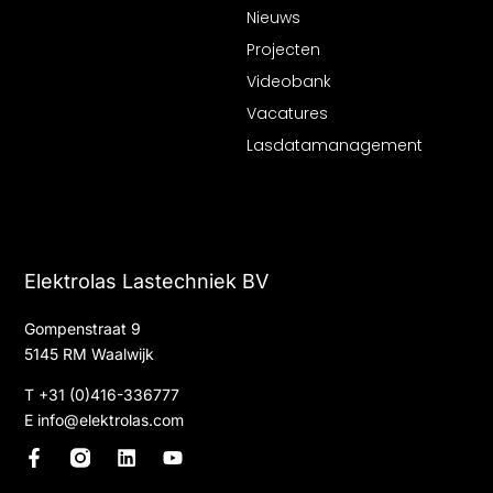
Nieuws
Projecten
Videobank
Vacatures
Lasdatamanagement
Elektrolas Lastechniek BV
Gompenstraat 9
5145 RM Waalwijk
T
+31 (0)416-336777
E
info@elektrolas.com
F
L
Y
a
i
o