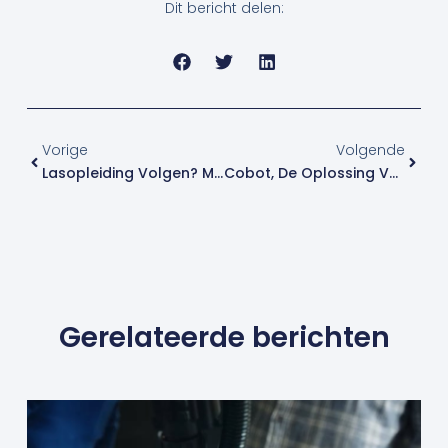
Dit bericht delen:
Vorige
Volge
Vorige
Volgende
Lasopleiding Volgen? Meld Je Aan Voor September
Cobot, De Oplossing Voor Iedere Laswerkplaats
Gerelateerde berichten