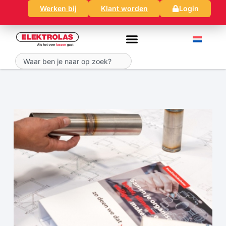
Ga
Werken bij
Klant worden
Login
naar
de
inhoud
Zoeken