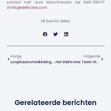
contact met onze lastechneuten via 0416-336777
of
info@elektrolas.com
.
Dit bericht delen:
Vorige
Volge
Vorige
Volgende
Loopbaanontwikkeling Voor Kennisbehoud In Je Bedrijf
Het Elektrolas Team Staat De Gehele Zomer Voor Je Klaar!
Gerelateerde berichten