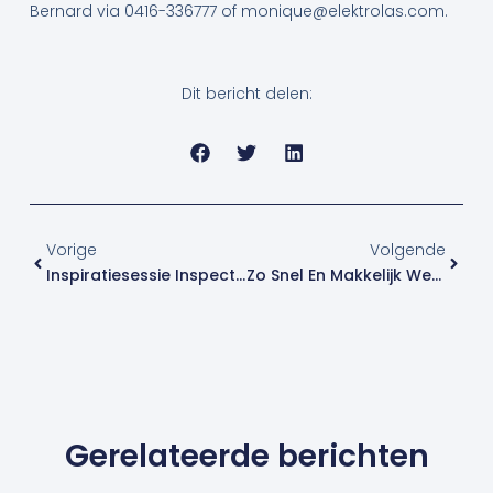
Bernard via 0416-336777 of monique@elektrolas.com.
Dit bericht delen:
Vorige
Volge
Vorige
Volgende
Inspiratiesessie Inspectietechnieken
Zo Snel En Makkelijk Werk Jij Vanaf Nu Een Binnenhoek Af!
Gerelateerde berichten