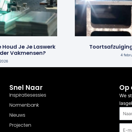
e Houd Je Je Laswerk
Toortsafzuigin
nder Vakmensen?
4 febr
 2026
Snel Naar
Op 
Inspiratiesessies
We st
lasge
Normenbank
Naam
Nieuws
Projecten
E-