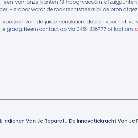
j een van onze klanten 13 hoog-vacuüm afzuigpunten i
ijper. Hierdoor wordt de rook rechtstreeks bij de bron afge
ats voorzien van de juiste ventilatiemiddelen voor het 
 je graag. Neem contact op via 0416-336777 of laat ons
c
Nieuw In Onze Lasportal: Indienen Van Je Reparatieaanvragen