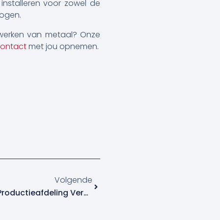
nstalleren voor zowel de
zogen.
verwerken van metaal? Onze
ontact
met jou opnemen.
Volgende
Volgende
De Innovatiekracht Van Je Productieafdeling Verbeteren