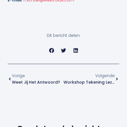
E-mail
:
michael@elektrolas.com
Dit bericht delen:
Vorige
Volge
Vorige
Volgende
Weet Jij Het Antwoord?
Workshop Tekening Lezen