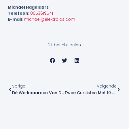
Michael Hagelaars
Telefoon
:
0653619541
E-mail
:
michael@elektrolas.com
Dit bericht delen:
Vorige
Volge
Vorige
Volgende
Dé Werkpaarden Van De EWM-Familie
Twee Cursisten Met 10 Voor Theorie-Examen!