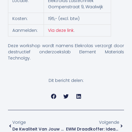
Locatie:
Elektrolas Lastechniek
Gompenstraat 9, Waalwijk
Kosten:
195,- (excl. btw)
Aanmelden:
Via deze link
.
Deze workshop wordt namens Elekrolas verzorgt door
destructief onderzoekslab Element Materials
Technolgy.
Dit bericht delen:
Vorige
Volge
Vorige
Volgende
De Kwaliteit Van Jouw Productie Aantoonbaar Maken
EWM Draadkoffer: Ideaal Voor Staal- En Scheepsbouwers