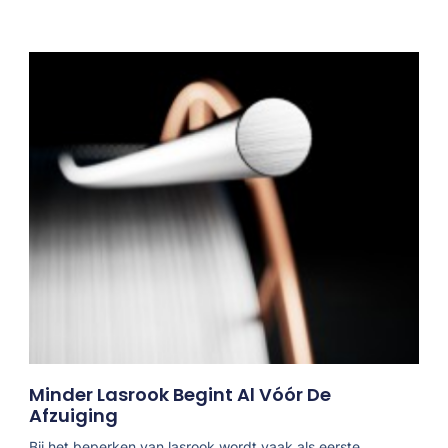
Minder Lasrook Begint Al Vóór De
Afzuiging
Bij het beperken van lasrook wordt vaak als eerste