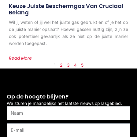
Keuze Juiste Beschermgas Van Cruciaal
Belang
Wil jij weten of jij wel het juiste gas gebruikt en of je het op
de juiste manier opslaat? Hoewel gassen nuttig zijn, zijn ze
ook potentieel gevaarlijk als ze niet op de juiste manier
worden toegepast.
Read More
1
2
3
4
5
Op de hoogte blijven?
We sturen je maandelijks het laatste nieuws op lasgebied.
Naam
E-
mail