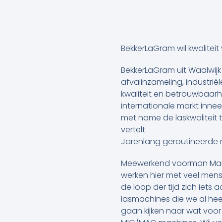
BekkerLaGram wil kwaliteit
BekkerLaGram uit Waalwijk 
afvalinzameling, industrië
kwaliteit en betrouwbaar
internationale markt inneem
met name de laskwaliteit
vertelt.
Jarenlang geroutineerde 
Meewerkend voorman Mario 
werken hier met veel mense
de loop der tijd zich ie
lasmachines die we al heel
gaan kijken naar wat voo