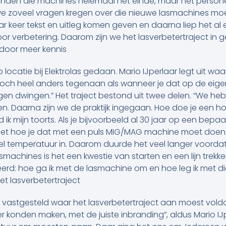
nden die machines helemaal het einde, maar het persone
we zoveel vragen kregen over die nieuwe lasmachines m
paar keer tekst en uitleg komen geven en daarna liep het al 
or verbetering. Daarom zijn we het lasverbetertraject in 
 door meer kennis
p locatie bij Elektrolas gedaan. Mario IJperlaar legt uit waar
toch heel anders tegenaan als wanneer je dat op de eige
n dwingen.” Het traject bestond uit twee delen. “We heb
n. Daarna zijn we de praktijk ingegaan. Hoe doe je een hoe
k mijn toorts. Als je bijvoorbeeld al 30 jaar op een bepaal
eet hoe je dat met een puls MIG/MAG machine moet doen.
 temperatuur in. Daarom duurde het veel langer voordat h
machines is het een kwestie van starten en een lijn trekk
eerd: hoe ga ik met de lasmachine om en hoe leg ik met di
t lasverbetertraject
m vastgesteld waar het lasverbetertraject aan moest voldo
konden maken, met de juiste inbranding”, aldus Mario IJpe