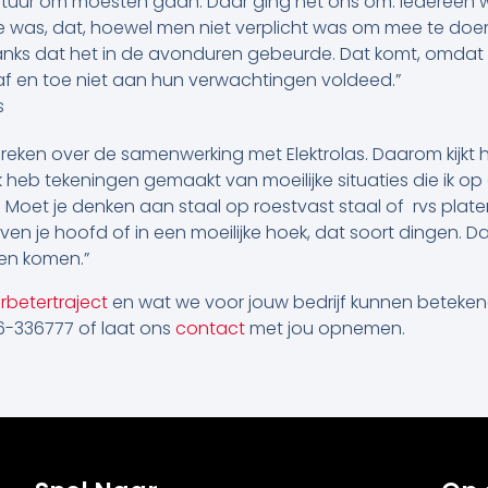
tuur om moesten gaan. Daar ging het ons om. Iedereen 
ke was, dat, hoewel men niet verplicht was om mee te doen
ks dat het in de avonduren gebeurde. Dat komt, omdat 
af en toe niet aan hun verwachtingen voldeed.”
s
spreken over de samenwerking met Elektrolas. Daarom kijkt 
Ik heb tekeningen gemaakt van moeilijke situaties die ik o
. Moet je denken aan staal op roestvast staal of rvs plat
boven je hoofd of in een moeilijke hoek, dat soort dingen. 
nen komen.”
rbetertraject
en wat we voor jouw bedrijf kunnen betek
6-336777 of laat ons
contact
met jou opnemen.