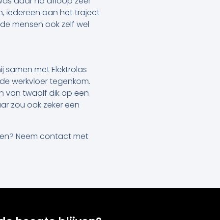
was daar na afloop zeer
, iedereen aan het traject
de mensen ook zelf wel
hij samen met Elektrolas
p de werkvloer tegenkom.
en van twaalf dik op een
Daar zou ook zeker een
enen? Neem contact met