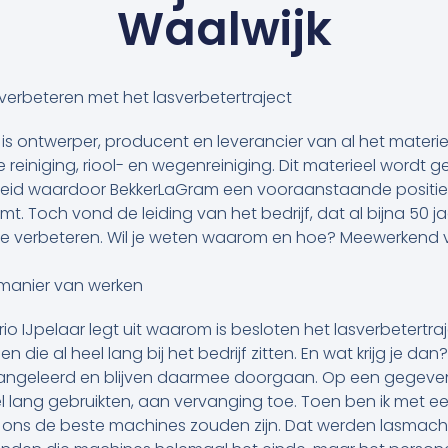
Waalwijk
 verbeteren met het lasverbetertraject
is ontwerper, producent en leverancier van al het materiee
le reiniging, riool- en wegenreiniging. Dit materieel word
heid waardoor BekkerLaGram een vooraanstaande positie
t. Toch vond de leiding van het bedrijf, dat al bijna 50 ja
 te verbeteren. Wil je weten waarom en hoe? Meewerkend 
manier van werken
IJpelaar legt uit waarom is besloten het lasverbetertraj
n die al heel lang bij het bedrijf zitten. En wat krijg je 
ts aangeleerd en blijven daarmee doorgaan. Op een gege
 lang gebruikten, aan vervanging toe. Toen ben ik met een
r ons de beste machines zouden zijn. Dat werden lasmach