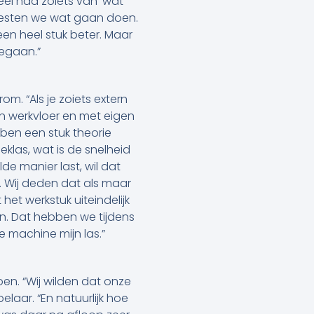
el had zoiets van ‘wat
oesten we wat gaan doen.
een heel stuk beter. Maar
gegaan.”
om. “Als je zoiets extern
n werkvloer en met eigen
ben een stuk theorie
klas, wat is de snelheid
de manier last, wil dat
 Wij deden dat als maar
et werkstuk uiteindelijk
en. Dat hebben we tijdens
e machine mijn las.”
en. “Wij wilden dat onze
laar. “En natuurlijk hoe