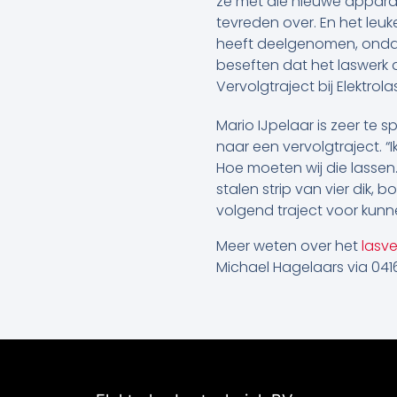
ze met die nieuwe appara
tevreden over. En het leu
heeft deelgenomen, ondan
beseften dat het laswerk 
Vervolgtraject bij Elektrola
Mario IJpelaar is zeer te 
naar een vervolgtraject. “
Hoe moeten wij die lassen
stalen strip van vier dik, 
volgend traject voor kun
Meer weten over het
lasve
Michael Hagelaars via 041