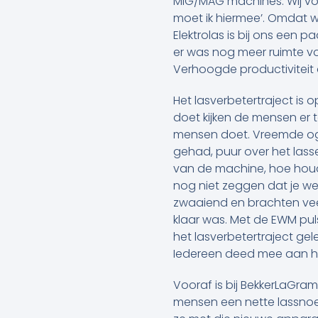
MIG/MAG machines. Wij vo
moet ik hiermee’. Omdat 
Elektrolas is bij ons een 
er was nog meer ruimte vo
Verhoogde productiviteit
Het lasverbetertraject is o
doet kijken de mensen er 
mensen doet. Vreemde oge
gehad, puur over het lasse
van de machine, hoe houd i
nog niet zeggen dat je w
zwaaiend en brachten veel
klaar was. Met de EWM puls
het lasverbetertraject gel
Iedereen deed mee aan he
Vooraf is bij BekkerLaGra
mensen een nette lassnoer 