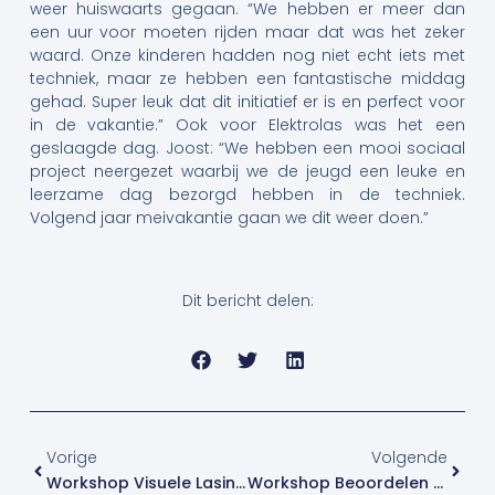
weer huiswaarts gegaan. “We hebben er meer dan
een uur voor moeten rijden maar dat was het zeker
waard. Onze kinderen hadden nog niet echt iets met
techniek, maar ze hebben een fantastische middag
gehad. Super leuk dat dit initiatief er is en perfect voor
in de vakantie.” Ook voor Elektrolas was het een
geslaagde dag. Joost: “We hebben een mooi sociaal
project neergezet waarbij we de jeugd een leuke en
leerzame dag bezorgd hebben in de techniek.
Volgend jaar meivakantie gaan we dit weer doen.”
Dit bericht delen:
Vorige
Volge
Vorige
Volgende
Workshop Visuele Lasinspectie
Workshop Beoordelen Van Lasverbindingen Na Onderzoek