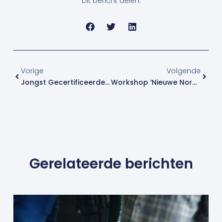
Dit bericht delen:
Vorige
Volge
Vorige
Volgende
Jongst Gecertificeerde Lasser
Workshop ‘Nieuwe Norm NEN-EN-ISO 15614’
Gerelateerde berichten