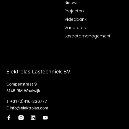
Nieuws
Projecten
Videobank
Vacatures
Lasdatamanagement
Elektrolas Lastechniek BV
Gompenstraat 9
5145 RM Waalwijk
T
+31 (0)416-336777
E
info@elektrolas.com
F
L
Y
a
i
o
c
n
u