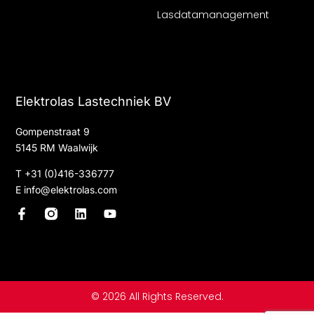
Lasdatamanagement
Elektrolas Lastechniek BV
Gompenstraat 9
5145 RM Waalwijk
T
+31 (0)416-336777
E
info@elektrolas.com
F
L
Y
a
i
o
c
n
u
e
k
t
b
e
u
o
d
b
o
i
e
© 2026 All Rights Reserved.
k
n
-