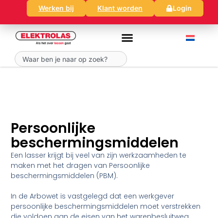
Ga
Werken bij
Klant worden
Login
naar
de
inhoud
Zoeken
Persoonlijke
beschermingsmiddelen
Een lasser krijgt bij veel van zijn werkzaamheden te
maken met het dragen van Persoonlijke
beschermingsmiddelen (PBM).
In de Arbowet is vastgelegd dat een werkgever
persoonlijke beschermingsmiddelen moet verstrekken
die voldoen aan de eisen van het warenbesluitweg